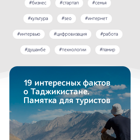
#бизнес
#стартап
#семья
#культура
#seo
#интернет
#интервью
#цифровизация
#работа
#душанбе
#технологии
#памир
19 интересных фактов
о Таджикистане.
Памятка для туристов