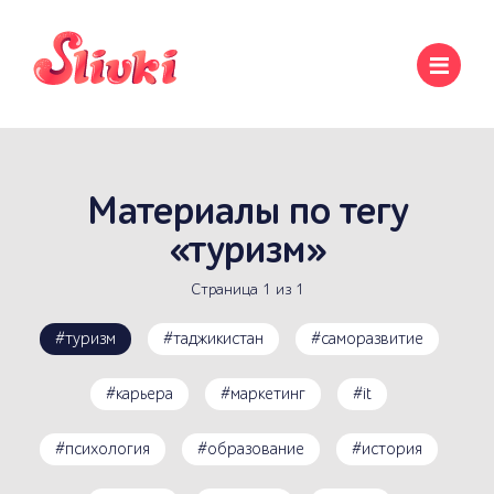
Материалы по тегу
«туризм»
Страница 1 из 1
#туризм
#таджикистан
#саморазвитие
#карьера
#маркетинг
#it
#психология
#образование
#история