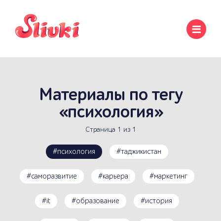
Материалы по тегу
«психология»
Страница 1 из 1
#психология
#таджикистан
#саморазвитие
#карьера
#маркетинг
#it
#образование
#история