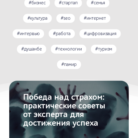
#бизнес
#стартап
#семья
#культура
#seo
#интернет
#интервью
#работа
#цифровизация
#душанбе
#технологии
#туризм
#памир
Победа над страхом:
практические советы
от эксперта для
достижения успеха