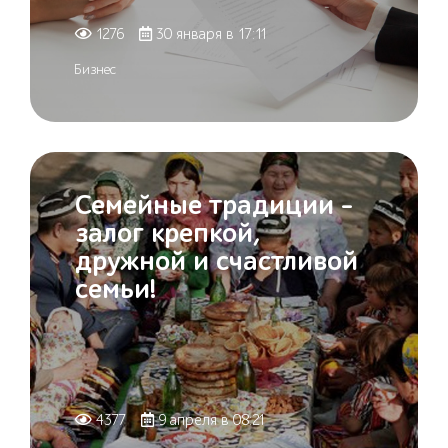
1276
30 января в 17:11
Бизнес
Семейные традиции –
залог крепкой,
дружной и счастливой
семьи!
4377
9 апреля в 08:21