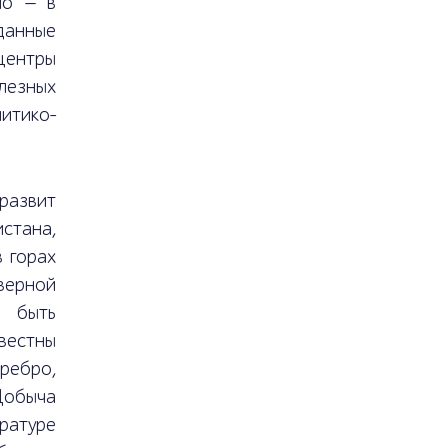
но — в
данные
центры
лезных
итико-
развит
стана,
 горах
верной
и быть
вестны
ребро,
 Добыча
ратуре