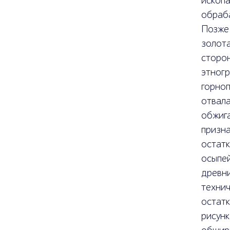
ископ
обраба
Позже
золот
сторо
этно
горно
отвал
обжиг
призн
остат
осыпе
древни
техни
остат
рисун