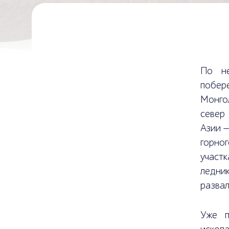
По не
побер
Монго
север
Азии —
горно
участ
ледни
развал
Уже п