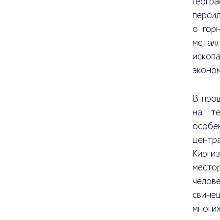
геогр
перси
о гор
метал
ископ
эконом
В про
на те
особен
центр
Кирги
местор
челов
свинец
многи