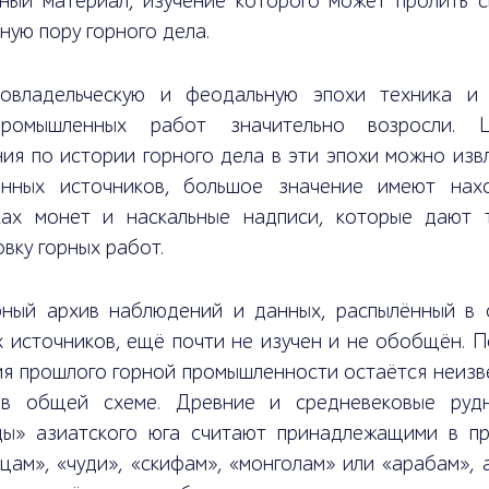
ный материал, изучение которого может пролить с
ную пору горного дела.
овладельческую и феодальную эпохи техника и
промышленных работ значительно возросли. 
ия по истории горного дела в эти эпохи можно изв
енных источников, большое значение имеют нах
ках монет и наскальные надписи, которые дают 
вку горных работ.
ный архив наблюдений и данных, распылённый в 
 источников, ещё почти не изучен и не обобщён. П
ия прошлого горной промышленности остаётся неизв
в общей схеме. Древние и средневековые руд
ды» азиатского юга считают принадлежащими в п
цам», «чуди», «скифам», «монголам» или «арабам», 