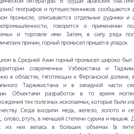
афической литературы. В трудах арабских (частич
дских) географов и путешественников сообщаются 
ном промысле, описываются отдельные рудники и 
лопромышленности, говорится о применении по
аемых и торговле ими. Затем, в силу ряда пол
ических причин, горный промысел пришёл в упадок.
шлом в Средней Азии горный промысел широко был 
рритории современных Узбекистана и Таджики
но в областях, тяготеющих к Ферганской долине, в
ального Таджикистана и в западной части се
зии. Объектами разработок в то время могл
ождения тех полезных ископаемых, которые были из
ечеству. Сюда входили: медь, железо, золото и се
, олово, ртуть, в меньшей степени сурьма и мышьяк.
х из них велась в больших объемах (в лите