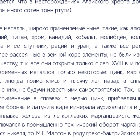
вается, что в месторождениях Алайского хребта до
м много сотен тонн ртути).
 металлы, широко применяемые ныне, такие, как ал
ий, титан, хром, ванадий, кобальт, молибден, вол
на и её спутники, радий и уран, а также все ре
ее рассеянные в земной коре элементы, не были из
честву, т. к. все они открыты только с сер. XVIII в. и п
временных металлов только некоторые: цинк, марг
ь, иногда применялись и тысячу лет назад в спл
ениях, не будучи известными самостоятельно. Так, 
применение в сплавах с медью цинк, прибавлявш
е бронзы и латуни в виде минерала аурихальцита и 
ыплавке железа из легкоплавких марганцевисто-же
лючался в промышленно-технический оборот маргане
ся никеля, то М.Е.Массон в ряду греко-бактрийских м