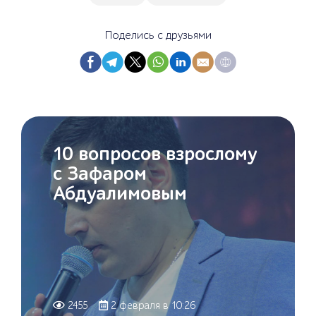
Поделись с друзьями
E
(
D
L
C
k
K
10 вопросов взрослому
с Зафаром
Абдуалимовым
2455
2 февраля в 10:26