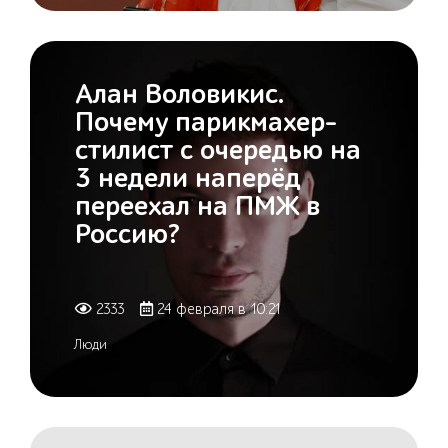
Алан Воловикис.
Почему парикмахер-
стилист с очередью на
3 недели наперёд
переехал на ПМЖ в
Россию?
2333
24 февраля в 10:21
Люди