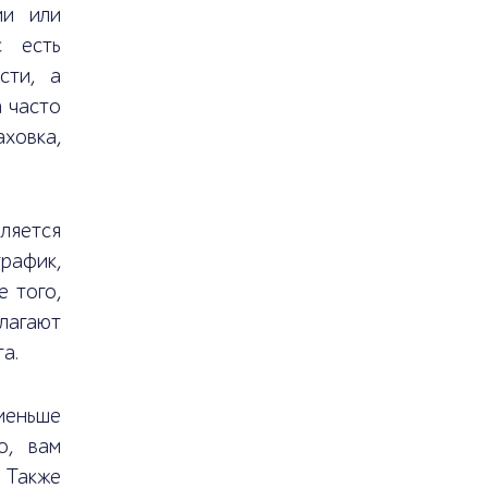
ии или
с есть
сти, а
 часто
ховка,
ляется
рафик,
е того,
лагают
а.
меньше
о, вам
 Также