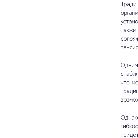
Тради
орган
устан
также 
сопря
пенсио
Одним
стабил
что мо
тради
возмож
Однако
гибко
приде