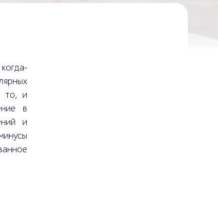
когда-
улярных
 то, и
ение в
ений и
 минусы
ванное