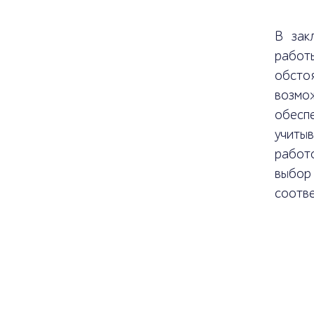
В зак
работы
обстоя
возмож
обесп
учитыв
работо
выбор
соотве