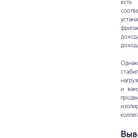
есть
соотв
устан
фрила
доход
доход
Однак
стаби
нагруз
и вам
продв
изоли
коллег
Выв