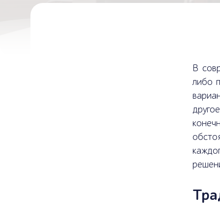
В сов
либо п
вариа
друго
конеч
обстоя
каждо
решен
Тра