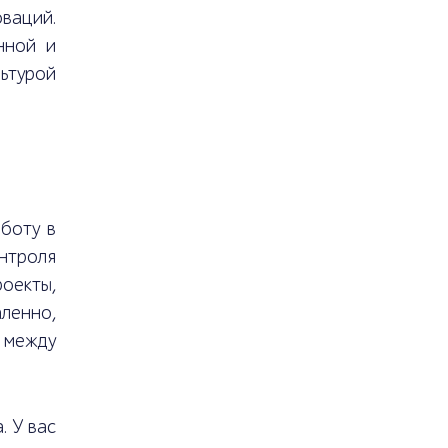
оваций.
нной и
ьтурой
боту в
нтроля
роекты,
ленно,
 между
. У вас