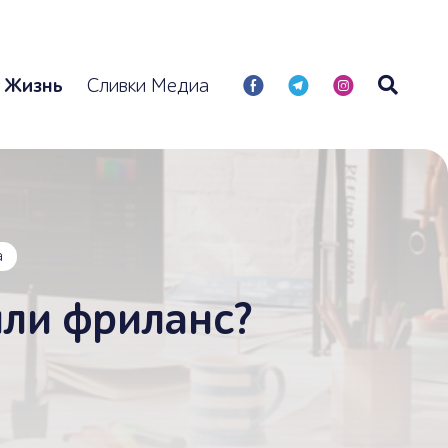
E
(
Q
Жизнь
Сливки Медиа
а
или фриланс?