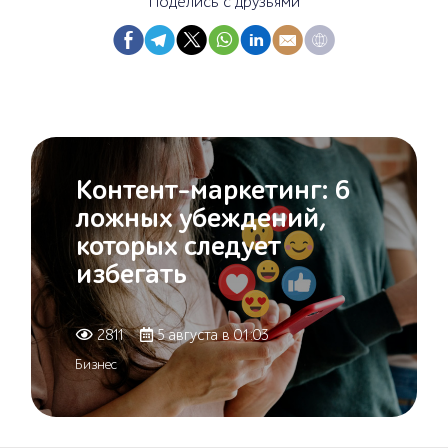
Поделись с друзьями
E
(
D
L
C
k
K
Контент-маркетинг: 6
ложных убеждений,
которых следует
избегать
2811
5 августа в 01:03
Бизнес