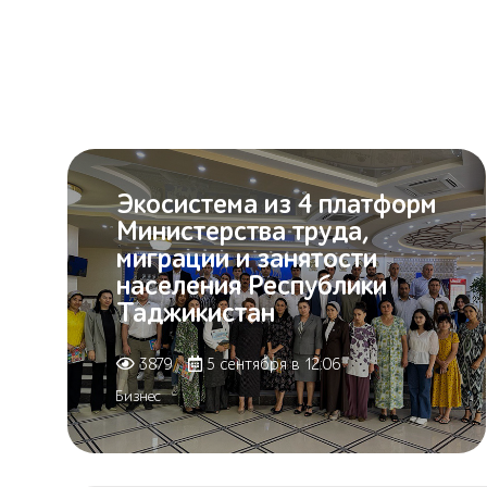
Экосистема из 4 платформ
Министерства труда,
миграции и занятости
населения Республики
Таджикистан
3879
5 сентября в 12:06
Бизнес