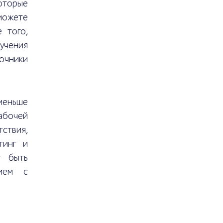
торые
можете
 того,
учения
очники
меньше
абочей
тствия,
тинг и
т быть
вием с