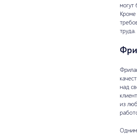
могут 
Кроме
требо
труда.
Фри
Фрилан
качест
над св
клиен
из люб
работо
Одним 