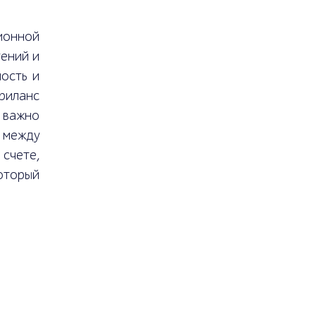
ионной
ений и
ость и
фриланс
 важно
с между
счете,
оторый